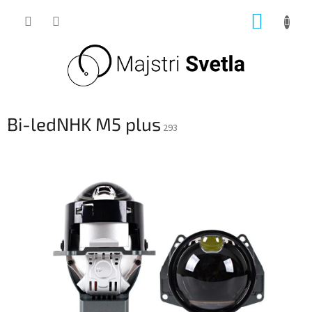
Prejsť
NÁKUP
na
obsah
KOŠÍK
Bi-ledNHK M5 plus
293