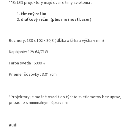
**Bi-LED projektory majú dva režimy svietenia :
tĺmený režim
diaľkový režim (plus možnosť Laser)
Rozmery: 130 x 102 x 80,3
( dĺžka x šírka x výška v mm)
Napájanie: 12V 64/71W
Farba svetla : 6000 K
Priemer šošovky : 3.0" 7cm
*Projektory je možné osadiť do týchto svetlometov bez úprav,
prípadne s minimálnymi úpravami.
Audi