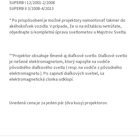
SUPERB I 12/2001-2/2008
SUPERB II 3/2008-4/2013
* Po prispôsobení je možné projektory namontovať takmer do
akéhokoľvek vozidla. V prípade, že si na inštaláciu netrúfate,
objednajte si kompletnú úpravu svetlometov u Majstrov Svetla.
**Projektor obsahuje tĺmené aj diaľkové svetlo. Diaľkové svetlo
je riešené elektromagnetom, ktorý napojíte na vodiče
pôvodného diaľkového svetla ( resp. na vodiče z pôvodného
elektromagnetu ). Po zapnutí diaľkových svetiel, sa
elektromagnetická clonka odklopí.
Uvedená cena je za jeden pár (dva kusy) projektorov.
Z