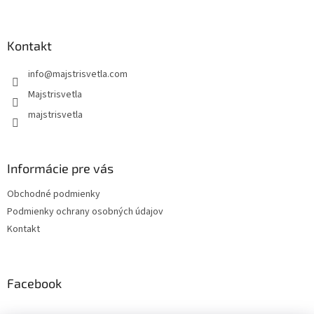
á
p
ä
Kontakt
t
info
@
majstrisvetla.com
i
e
Majstrisvetla
majstrisvetla
Informácie pre vás
Obchodné podmienky
Podmienky ochrany osobných údajov
Kontakt
Facebook