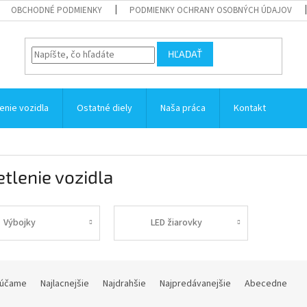
OBCHODNÉ PODMIENKY
PODMIENKY OCHRANY OSOBNÝCH ÚDAJOV
HĽADAŤ
enie vozidla
Ostatné diely
Naša práca
Kontakt
tlenie vozidla
Výbojky
LED žiarovky
účame
Najlacnejšie
Najdrahšie
Najpredávanejšie
Abecedne