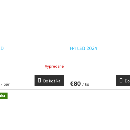
ED
H4 LED 2024
Vypredané
Do košíka
Do
0
€80
/ pár
/ ks
nka