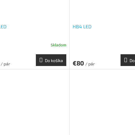
LED
HB4 LED
Skladom
Do košíka
Do
0
€80
/ pár
/ pár