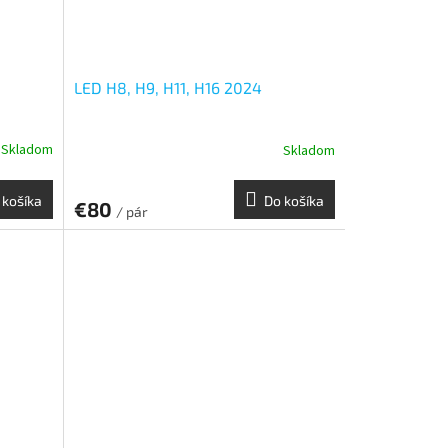
LED H8, H9, H11, H16 2024
Skladom
Skladom
 košíka
Do košíka
€80
/ pár