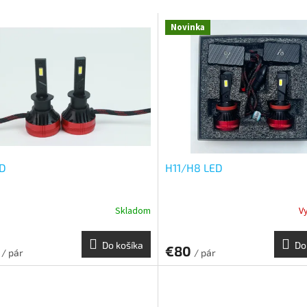
Novinka
ED
H11/H8 LED
Skladom
V
Do košíka
Do
0
€80
/ pár
/ pár