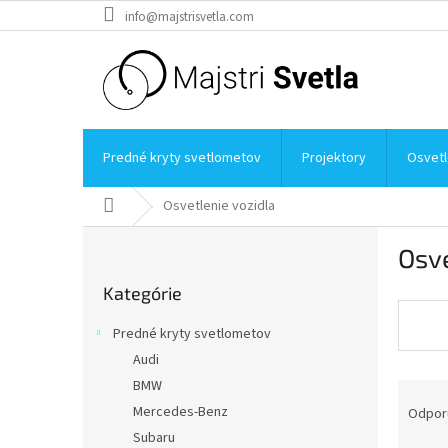
Prejsť
info@majstrisvetla.com
na
obsah
Predné kryty svetlometov
Projektory
Osvetl
Domov
Osvetlenie vozidla
B
Osve
o
Preskočiť
č
Kategórie
kategórie
n
ý
Predné kryty svetlometov
p
Audi
a
BMW
R
n
a
e
Mercedes-Benz
Odpor
d
l
Subaru