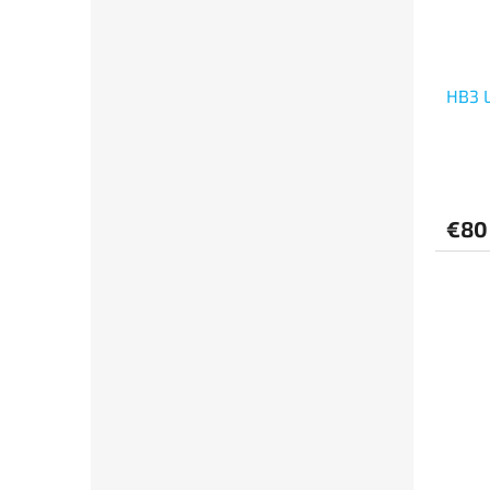
HB3 
€8