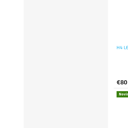
H4 L
€8
Novi