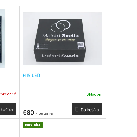
H15 LED
ypredané
Skladom
 košíka
Do košíka
€80
/ balenie
Novinka