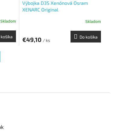
Výbojka D3S Xenónová Osram
XENARC Original
Skladom
Skladom
 košíka
Do košíka
€49,10
/ ks
ok