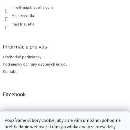
t
info
@
majstrisvetla.com
i
e
Majstrisvetla
majstrisvetla
Informácie pre vás
Obchodné podmienky
Podmienky ochrany osobných údajov
Kontakt
Facebook
Používame súbory cookie, aby sme vám umožnili pohodlné
prehliadanie webovej stránky a vďaka analýze prevádzky