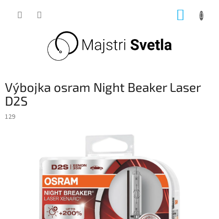
Prejsť
NÁKUP
na
obsah
KOŠÍK
Výbojka osram Night Beaker Laser
D2S
129