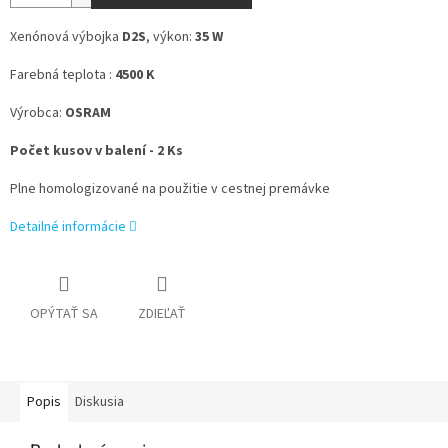
Xenónová výbojka
D2S
, výkon:
35 W
Farebná teplota :
4500 K
Výrobca:
OSRAM
Počet kusov v balení - 2 Ks
Plne homologizované na použitie v cestnej premávke
Detailné informácie
OPÝTAŤ SA
ZDIEĽAŤ
Popis
Diskusia