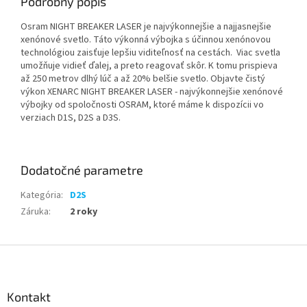
Podrobný popis
Osram NIGHT BREAKER LASER je najvýkonnejšie a najjasnejšie
xenónové svetlo. Táto výkonná výbojka s účinnou xenónovou
technológiou zaisťuje lepšiu viditeľnosť na cestách. Viac svetla
umožňuje vidieť ďalej, a preto reagovať skôr. K tomu prispieva
až 250 metrov dlhý lúč a až 20% belšie svetlo. Objavte čistý
výkon XENARC NIGHT BREAKER LASER - najvýkonnejšie xenónové
výbojky od spoločnosti OSRAM, ktoré máme k dispozícii vo
verziach D1S, D2S a D3S.
Dodatočné parametre
Kategória
:
D2S
Záruka
:
2 roky
Z
á
p
ä
Kontakt